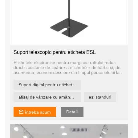
Suport telescopic pentru eticheta ESL
Etichetele electronice pentru marginea raftului reduc
drastic costurile de tipărire a etichetelor de hârtie și, de
asemenea, economisesc ore din timpul personalului la
distribuirea și aplicarea etichetelor d. În plus, etichetele
ESL oferă un potențial enorm de a crește vânzările,
Suport digital pentru etichete pentru raft
profitabilitatea și avantajul competitiv, cu oportunități de
prețuri flexibile și receptive.
afișaj de vânzare cu amănuntul
esl standuri
Detalii
întreba acum