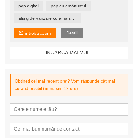
Gestionarea promovării tuturor magazinelor de către
pop digital
pop cu amănuntul
sediu poate fi realizată prin e-paper POP pentru a atinge
scopul de a economisi costurile cu forța de muncă și de
a standardiza managementul.
afișaj de vânzare cu amănuntul
Detalii
întreba acum
INCARCA MAI MULT
Obțineți cel mai recent preț? Vom răspunde cât mai
curând posibil (în maxim 12 ore)