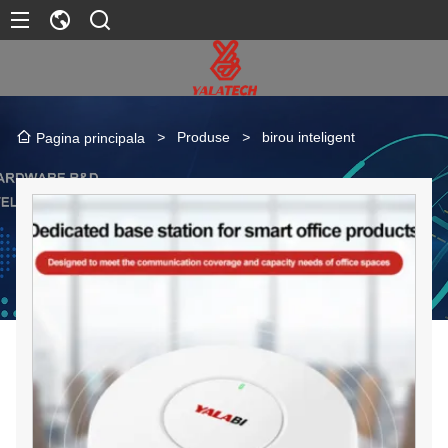
>
Produse
>
birou inteligent
Pagina principala