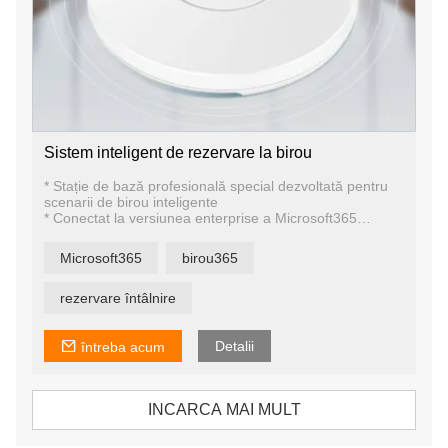
Sistem inteligent de rezervare la birou
* Stație de bază profesională special dezvoltată pentru
scenarii de birou inteligente
* Conectat la versiunea enterprise a Microsoft365
Outlook
* Rezervare inteligentă prin Microsoft365
Microsoft365
birou365
* Potrivit pentru săli de conferințe/birouri/școli etc.
* Afișaj E-Paper de la 1,54 inchi la 10,2 inchi
* Singura fabrică de cercetare și dezvoltare de hârtie
rezervare întâlnire
electronică din China cu această tehnologie și produse
Detalii
întreba acum
INCARCA MAI MULT