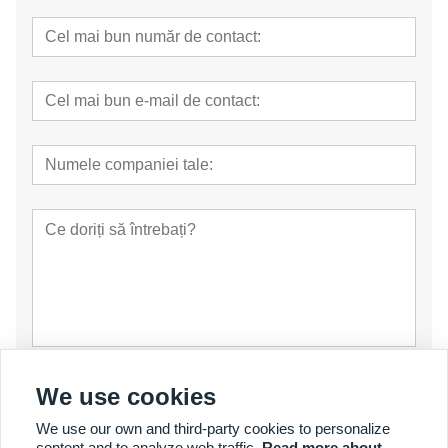
prezenta
We use cookies
We use our own and third-party cookies to personalize
content and to analyze web traffic.
Read more about