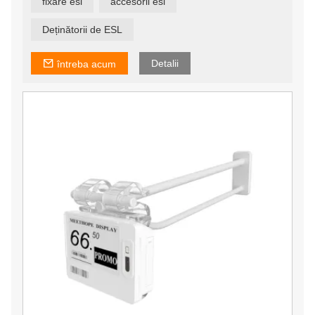
fixare esl
accesorii esl
telescopice etc.
Avem propria noastră echipă de proiectare și atelier de
matrițe, astfel încât să putem personaliza accesoriile în
Deținătorii de ESL
funcție de nevoile dumneavoastră.
Detalii
întreba acum