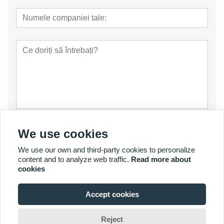
prezenta
We use cookies
We use our own and third-party cookies to personalize
content and to analyze web traffic.
Read more about
cookies
Accept cookies
© Copyright 2007 - 2026 YalaTech Co., Ltd
Reject