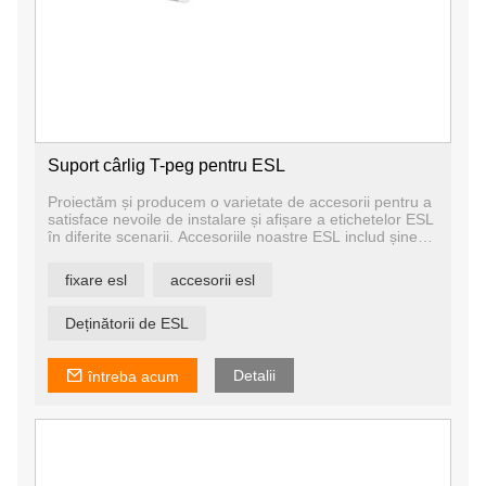
Suport cârlig T-peg pentru ESL
Proiectăm și producem o varietate de accesorii pentru a
satisface nevoile de instalare și afișare a etichetelor ESL
în diferite scenarii. Accesoriile noastre ESL includ șine
pentru rafturi, suporturi pentru suport de masă, suporturi
pentru cârlige, panouri de afișare suspendate, suporturi
fixare esl
accesorii esl
telescopice etc.
Avem propria noastră echipă de proiectare și atelier de
matrițe, astfel încât să putem personaliza accesoriile în
Deținătorii de ESL
funcție de nevoile dumneavoastră.
Detalii
întreba acum