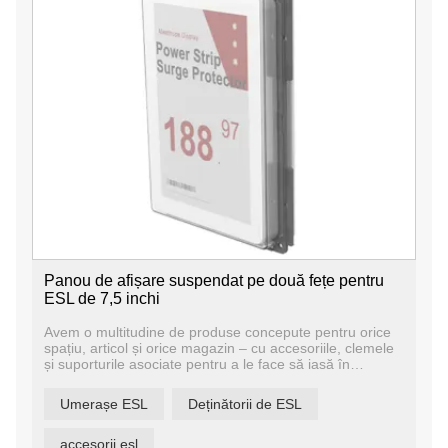
Panou de afișare suspendat pe două fețe pentru
ESL de 7,5 inchi
Avem o multitudine de produse concepute pentru orice
spațiu, articol și orice magazin – cu accesoriile, clemele
și suporturile asociate pentru a le face să iasă în
evidență, fie că sunt singure sau atașate de mobilierul
existent.
Umerașe ESL
Deținătorii de ESL
accesorii esl