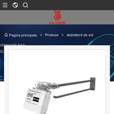
>
Produse
>
deținătorii de esl
Pagina principala