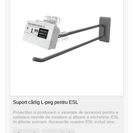
Suport cârlig L-peg pentru ESL
Proiectăm și producem o varietate de accesorii pentru a
satisface nevoile de instalare și afișare a etichetelor ESL
în diferite scenarii. Accesoriile noastre ESL includ șine
pentru rafturi, suporturi pentru suport de masă, suporturi
pentru cârlige, panouri de afișare suspendate, suporturi