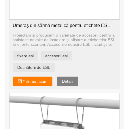
Umeraș din sârmă metalică pentru etichete ESL
Proiectăm și producem o varietate de accesorii pentru a
satisface nevoile de instalare și afișare a etichetelor ESL
în diferite scenarii. Accesoriile noastre ESL includ șine
pentru rafturi, suporturi pentru suport de masă, suporturi
pentru cârlige, panouri de afișare suspendate, suporturi
fixare esl
accesorii esl
telescopice etc.
Avem propria noastră echipă de proiectare și atelier de
matrițe, astfel încât să putem personaliza accesoriile în
Deținătorii de ESL
funcție de nevoile dumneavoastră.
Detalii
întreba acum