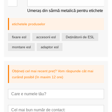
Umeraș din sârmă metalică pentru etichete ESL
etichetele produselor
fixare esl
accesorii esl
Deținătorii de ESL
montare esl
adaptor esl
Obțineți cel mai recent preț? Vom răspunde cât mai
curând posibil (în maxim 12 ore)