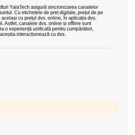
rafturi YalaTech asigură sincronizarea canalelor
ntul. Cu etichetele de preț digitale, prețul de pe
 același cu prețul dvs. online, în aplicația dvs.
i. Astfel, canalele dvs. online și offline sunt
ra o experiență unificată pentru cumpărători,
 aceștia interacționează cu dvs.