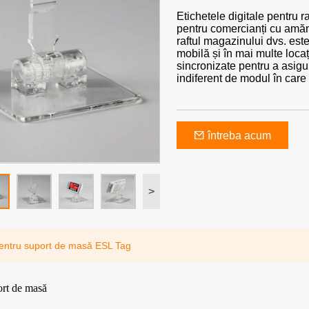
Etichetele digitale pentru 
pentru comercianți cu amănu
raftul magazinului dvs. este
mobilă și în mai multe locați
sincronizate pentru a asigu
indiferent de modul în care
întreba acum
>
entru suport de masă ESL Tag
ort de masă