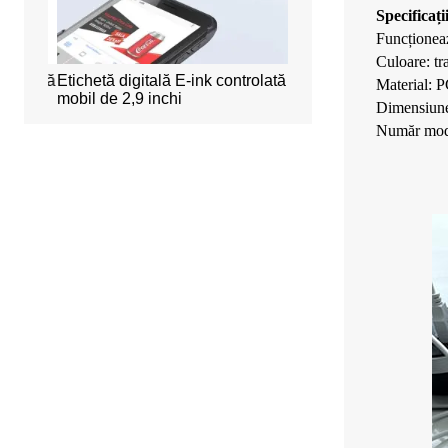
Specificații
Funcționea
Culoare: tr
ncioasă
Etichetă digitală E-ink controlată
Sistem inteligent de re
Material: 
mobil de 2,9 inchi
birou
Dimensiune 
Număr mod