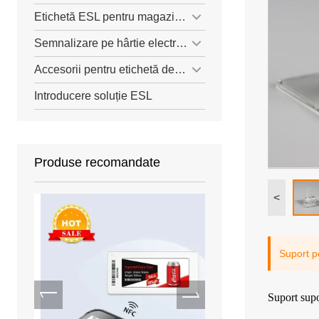
Etichetă ESL pentru magazine mici
Semnalizare pe hârtie electronică
Accesorii pentru etichetă de preț ESL
Introducere soluție ESL
Produse recomandate
<
Suport p
Suport sup