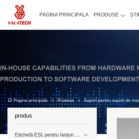
PAGINA PRINCIPALA
PRODUSE
ȘTI
>
Produse
>
Suport pentru suport de ma
Pagina principala
produs
Etichetă ESL pentru lanțuri de magazine