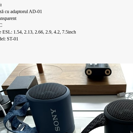
:
ză cu adaptorul AD-01
ansparent
zervare la
Etichetă electronică de raft de
Seria Slim de etic
PC
1,54 inchi
preț în mai multe 
ESL: 1.54, 2.13, 2.66, 2.9, 4.2, 7.5inch
inci
el: ST-01