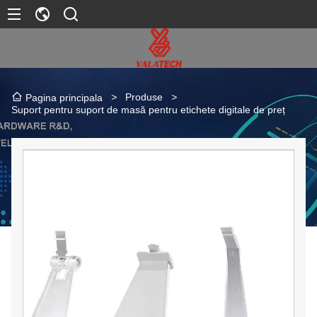
>
Produse
>
Pagina principala
Suport pentru suport de masă pentru etichete digitale de preț