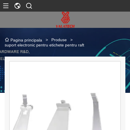
>
Produse
>
Pagina principala
suport electronic pentru etichete pentru raft