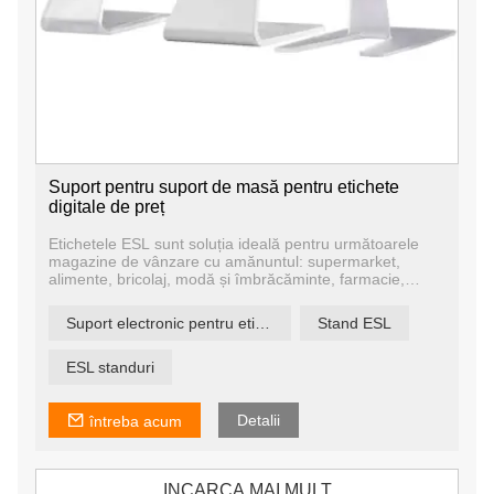
Suport pentru suport de masă pentru etichete
digitale de preț
Etichetele ESL sunt soluția ideală pentru următoarele
magazine de vânzare cu amănuntul: supermarket,
alimente, bricolaj, modă și îmbrăcăminte, farmacie,
magazine de cosmetice etc. Afișajele e-ink funcționează
și ca semnalizare digitală în birouri, spitale, hoteluri și
Suport electronic pentru etichete pentru raft
Stand ESL
aeroporturi sau ca orare de oprire. și panouri de
informare în zonele publice.
ESL standuri
Detalii
întreba acum
INCARCA MAI MULT